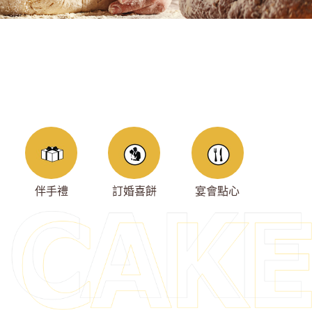
伴手禮
訂婚喜餅
宴會點心