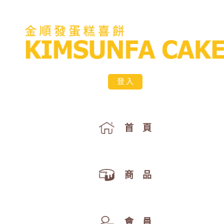
登入
首 頁
商 品
會 員