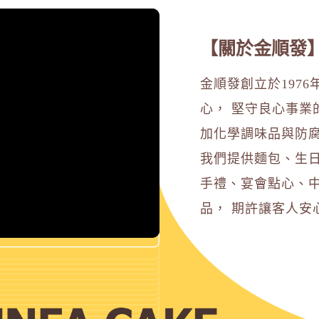
【關於金順發
金順發創立於197
心， 堅守良心事業
加化學調味品與防
我們提供麵包、生
手禮、宴會點心、
品， 期許讓客人安