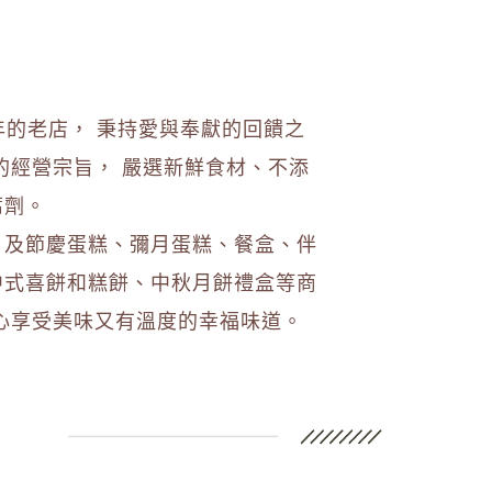
】
6年的老店， 秉持愛與奉獻的回饋之
的經營宗旨， 嚴選新鮮食材、不添
腐劑。
日及節慶蛋糕、彌月蛋糕、餐盒、伴
中式喜餅和糕餅、中秋月餅禮盒等商
心享受美味又有溫度的幸福味道。