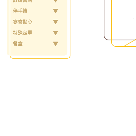
訂婚喜餅
伴手禮
宴會點心
特殊定單
餐盒