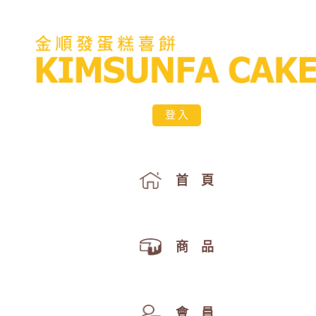
登入
首 頁
商 品
會 員