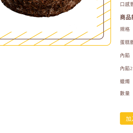
口感
商品
規格
蛋糕
內餡
內餡2
蠟燭
數量
加