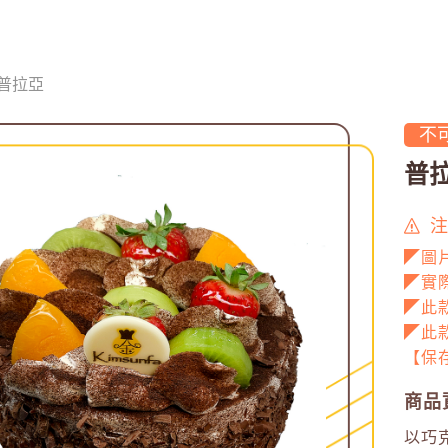
普拉亞
不
普
注
◤圖
◤實
◤此
◤此
【保存
商品
以巧