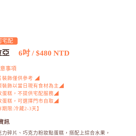
可宅配
拉亞
6吋 / $480 NTD
意事項
片裝飾僅供參考 ◢
際裝飾以當日現有食材為主◢
款蛋糕，不提供宅配服務◢
款蛋糕，可選擇門市自取◢
期限:冷藏2-3天】
資訊
克力碎片、巧克力粉妝點蛋糕，搭配上綜合水果，