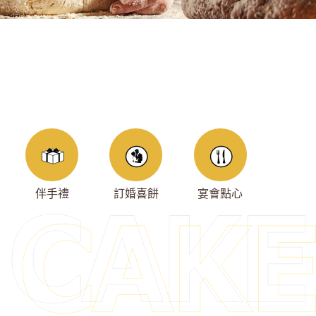
伴手禮
訂婚喜餅
宴會點心