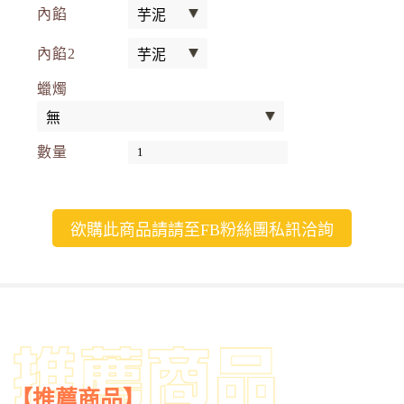
內餡
內餡2
蠟燭
數量
欲購此商品請請至FB粉絲團私訊洽詢
【推薦商品】