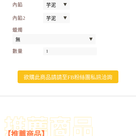
內餡
內餡2
蠟燭
數量
欲購此商品請請至FB粉絲團私訊洽詢
【推薦商品】